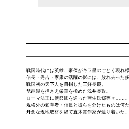
戦国時代には英雄、豪傑がキラ星のごとく現れ
信長・秀吉・家康の活躍の影には、敗れ去った
戦国初の天下人を目指した三好長慶。
琵琶湖を押さえ栄華を極めた浅井長政。
ローマ法王に使節団を送った蒲生氏郷等々……
規格外の変革者・信長と彼らを分けたものは何
丹念な現地取材を経て直木賞作家が辿り着いた