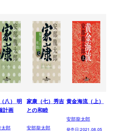
 （八） 明
家康（七）秀吉
黄金海流（上）
服計画
との和睦
安部龍太郎
龍太郎
安部龍太郎
発売日:
2021.08.05