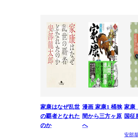
家康はなぜ乱世
漫画 家康1 桶狭
家康
の覇者となれた
間から三方ヶ原
国征
のか
へ
安部