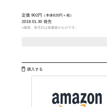
定価 902円
（本体820円＋税）
2019.01.30
発売
※価格、発売日は紙書籍のものです。
発行形態：
新書
電子書籍
購入する
ISBN：
9784344985346
Cコード：
0295