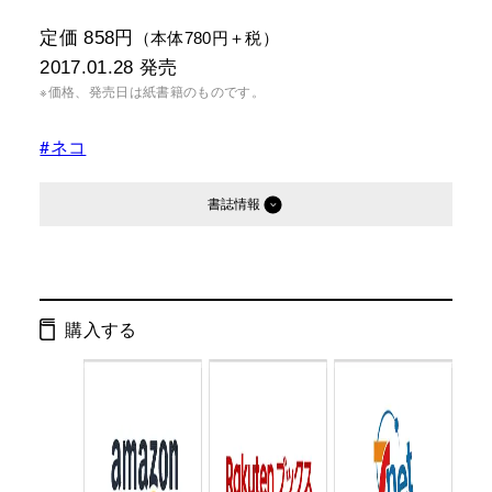
定価 858円
（本体780円＋税）
2017.01.28
発売
※価格、発売日は紙書籍のものです。
#ネコ
書誌情報
発行形態：
新書
電子書籍
購入する
ページ数：
192ページ
ISBN：
9784344984493
Cコード：
0295
判型：
新書判