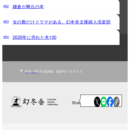
鎌倉が舞台の本
#02
女の数だけドラマがある。幻冬舎文庫婦人倶楽部
#03
2025年に売れた本100
#04
作品一覧
作品詳細：猫俳句パラダイス
Share