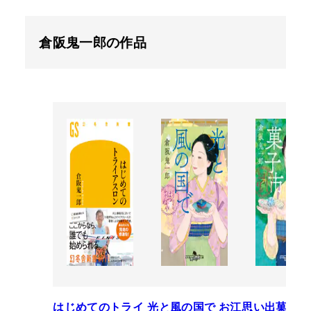
倉阪鬼一郎の作品
はじめてのトライ
光と風の国で お江
思い出菓子市