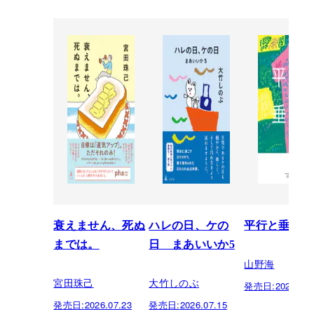
衰えません、死ぬ
ハレの日、ケの
平行と垂直
までは。
日 まあいいか5
山野海
宮田珠己
大竹しのぶ
発売日:
2026.07.
発売日:
2026.07.23
発売日:
2026.07.15