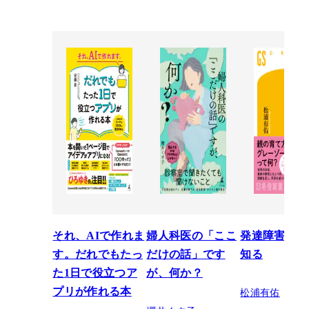
それ、AIで作れま
婦人科医の「ここ
発達障害を正
す。だれでもたっ
だけの話」です
知る
た1日で役立つア
が、何か？
松浦有佑
プリが作れる本