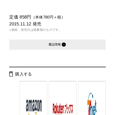
定価 858円
（本体780円＋税）
2015.11.12
発売
※価格、発売日は紙書籍のものです。
書誌情報
発行形態：
新書
電子書籍
オーディオブック
購入する
ページ数：
200ページ
ISBN：
9784344983977
Cコード：
0295
判型：
新書判