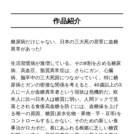
作品紹介
糖尿病だけじゃない。日本の三大死の背景に血糖
異常があった!
生活習慣病が激増している。その8割を占める糖尿
病、高血圧、脂質異常症は、さらにガン、心臓
病、脳卒中の三大死因につながっていく。特に糖
尿病とガンの密接な関係を考えると、40歳以上の3
人に一人が血糖異常者という現状は危機的だ。欧
米人に比べ日本人は糖質に弱い。人間ドックで見
落とされる食後高血糖を防ぐには、血糖値を上げ
る唯一の原因、糖質(炭水化物・果物・芋・豆等)を
コントロールするしかない。そのための新しい食
事法がロカボだ。巷にあふれる根拠に乏しい糖質