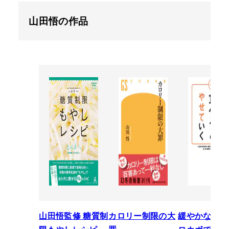
山田悟の作品
山田悟監修 糖質制
カロリー制限の大
緩やかな糖質