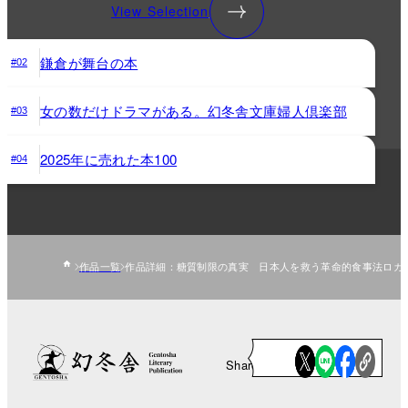
View Selection
鎌倉が舞台の本
#02
女の数だけドラマがある。幻冬舎文庫婦人倶楽部
#03
2025年に売れた本100
#04
作品一覧
作品詳細：糖質制限の真実 日本人を救う革命的食事法ロカ
Share