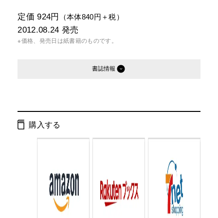
定価 924円
（本体840円＋税）
2012.08.24
発売
※価格、発売日は紙書籍のものです。
書誌情報
発行形態：
新書
電子書籍
購入する
ページ数：
261ページ
ISBN：
9784344982734
Cコード：
0295
判型：
新書判