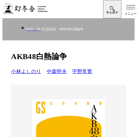
作品一覧
作品詳細：AKB48白熱論争
AKB48白熱論争
小林よしのり
中森明夫
宇野常寛