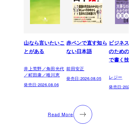
山なら言いたいこ
赤ペンで直す知ら
ビジネスパー
とがある
ない日本語
のための「芸
で書く技術
井上荒野／角田光代
前田安正
／町田康／唯川恵
レジー
発売日:
2026.08.05
発売日:
2026.08.06
発売日:
2026.07.
Read More