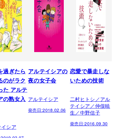
歳を過ぎたら
アルテイシアの
恋愛で暴走しな
るのがラク
夜の女子会
いための技術
った アルテ
アルテイシア
二村ヒトシ／アル
アの熟女入
テイシア／仲俣暁
発売日:
2018.02.06
生／中野信子
発売日:
2016.09.30
テイシア
:
2019.02.07