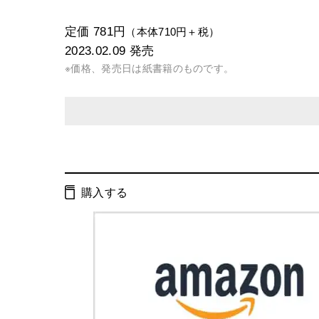
定価 781円
（本体710円＋税）
2023.02.09
発売
※価格、発売日は紙書籍のものです。
発行形態：
文庫
電子書籍
購入する
ページ数：
312ページ
ISBN：
9784344432673
Cコード：
0195
判型：
文庫判