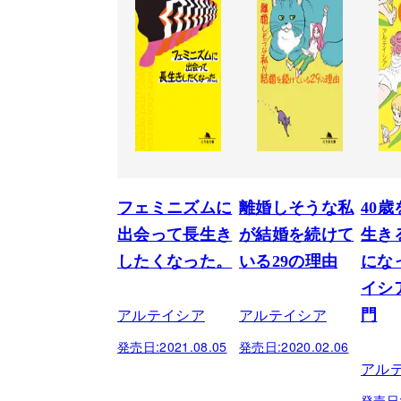
フェミニズムに
離婚しそうな私
40
出会って長生き
が結婚を続けて
生き
したくなった。
いる29の理由
にな
イシ
アルテイシア
アルテイシア
門
発売日:
2021.08.05
発売日:
2020.02.06
アル
発売日