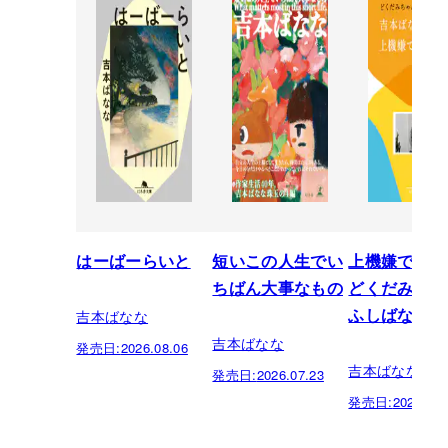
はーばーらいと
短いこの人生でい
上機嫌でい
ちばん大事なもの
どくだみちゃ
吉本ばなな
ふしばな14
吉本ばなな
発売日:
2026.08.06
吉本ばなな
発売日:
2026.07.23
発売日:
2026.07.