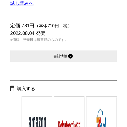
試し読みへ
定価 781円
（本体710円＋税）
2022.08.04
発売
※価格、発売日は紙書籍のものです。
書誌情報
発行形態：
文庫
電子書籍
購入する
ページ数：
296ページ
ISBN：
9784344432239
Cコード：
0195
判型：
文庫判