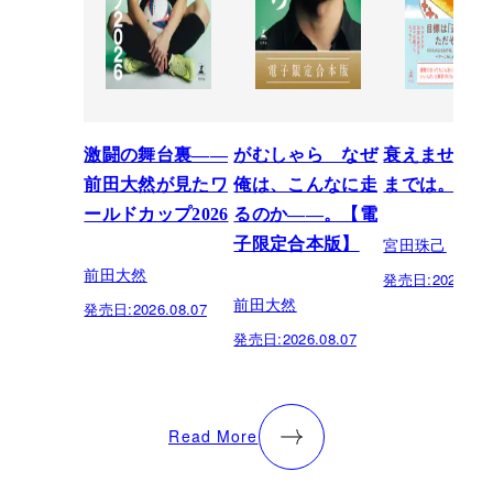
激闘の舞台裏――
がむしゃら なぜ
衰えません、
前田大然が見たワ
俺は、こんなに走
までは。
ールドカップ2026
るのか——。【電
宮田珠己
子限定合本版】
前田大然
発売日:
2026.07.
前田大然
発売日:
2026.08.07
発売日:
2026.08.07
Read More