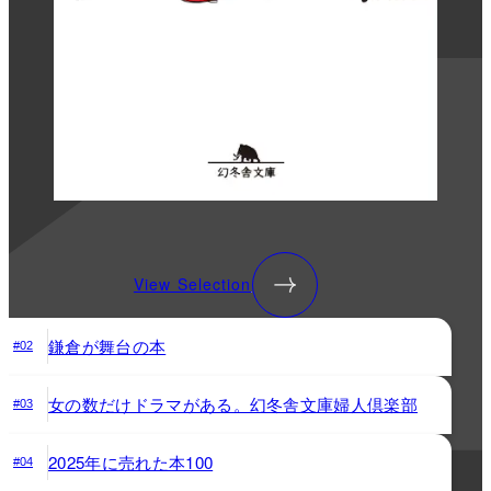
View Selection
鎌倉が舞台の本
#02
女の数だけドラマがある。幻冬舎文庫婦人倶楽部
#03
2025年に売れた本100
#04