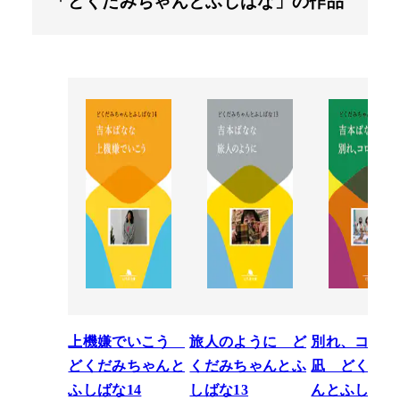
「どくだみちゃんとふしばな」の作品
上機嫌でいこう
旅人のように ど
別れ、コロナ
どくだみちゃんと
くだみちゃんとふ
凪 どくだみ
ふしばな14
しばな13
んとふしばな