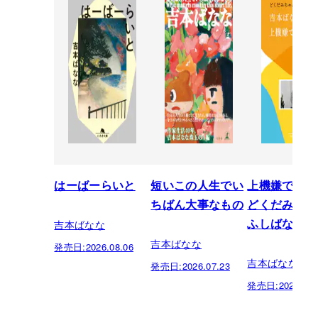
はーばーらいと
短いこの人生でい
上機嫌でい
ちばん大事なもの
どくだみちゃ
吉本ばなな
ふしばな14
吉本ばなな
発売日:
2026.08.06
吉本ばなな
発売日:
2026.07.23
発売日:
2026.07.