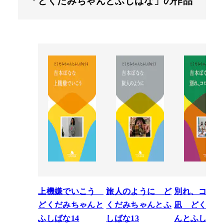
「どくだみちゃんとふしばな」の作品
上機嫌でいこう
旅人のように ど
別れ、コロナ
どくだみちゃんと
くだみちゃんとふ
凪 どくだみ
ふしばな14
しばな13
んとふしばな