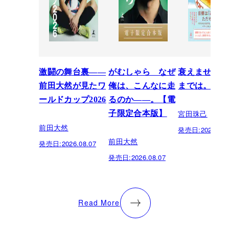
激闘の舞台裏――
がむしゃら なぜ
衰えません、
前田大然が見たワ
俺は、こんなに走
までは。
ールドカップ2026
るのか——。【電
宮田珠己
子限定合本版】
前田大然
発売日:
2026.07.
前田大然
発売日:
2026.08.07
発売日:
2026.08.07
Read More