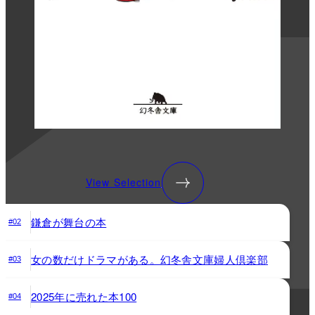
View Selection
鎌倉が舞台の本
#02
女の数だけドラマがある。幻冬舎文庫婦人倶楽部
#03
2025年に売れた本100
#04