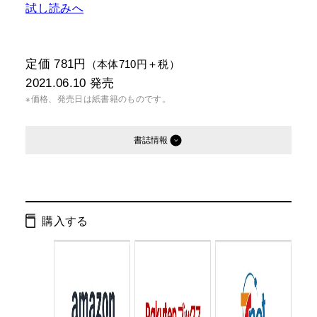
試し読みへ
定価 781円
（本体710円＋税）
2021.06.10
発売
※価格、発売日は紙書籍のものです。
書誌情報
発行形態：
文庫
電子書籍
購入する
ページ数：
304ページ
ISBN：
9784344430952
Cコード：
0195
判型：
文庫判