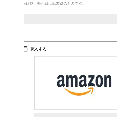
※価格、発売日は紙書籍のものです。
発行形態：
文庫
オーディオブック
購入する
ISBN：
9784344429666
Cコード：
0193
判型：
文庫判