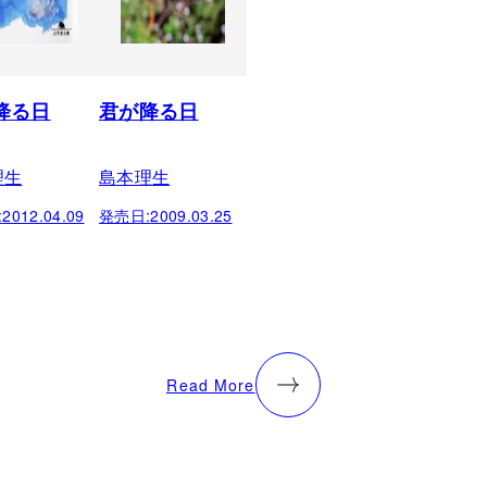
降る日
君が降る日
理生
島本理生
:
2012.04.09
発売日:
2009.03.25
Read More