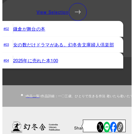
View Selection
鎌倉が舞台の本
#02
女の数だけドラマがある。幻冬舎文庫婦人倶楽部
#03
2025年に売れた本100
#04
作品一覧
作品詳細：一〇三歳、ひとりで生きる作法 老いたら老いた
Share