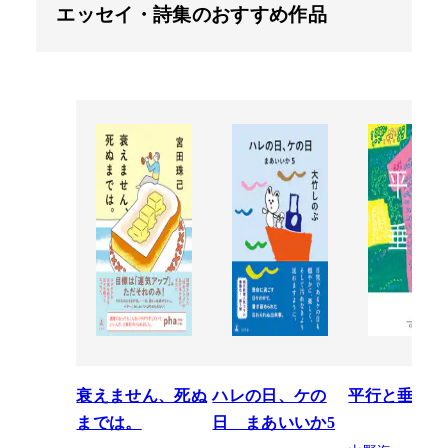
エッセイ・詩集のおすすめ作品
衰えません、死ぬ
ハレの日、ケの
平行と垂直
までは。
日 まあいいか5