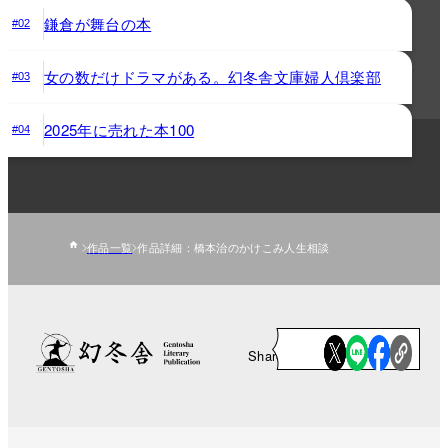
鎌倉が舞台の本
#02
女の数だけドラマがある。幻冬舎文庫婦人倶楽部
#03
2025年に売れた本100
#04
作品一覧
作品詳細：橋本治のかけこみ人生相談
Share