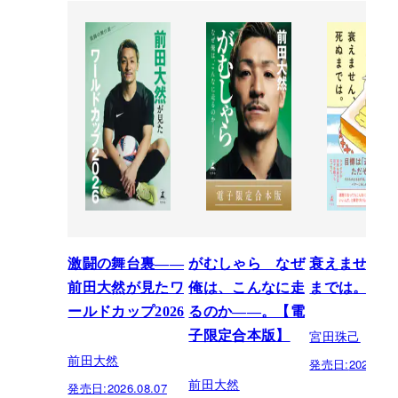
激闘の舞台裏――
がむしゃら なぜ
衰えません、
前田大然が見たワ
俺は、こんなに走
までは。
ールドカップ2026
るのか——。【電
宮田珠己
子限定合本版】
前田大然
発売日:
2026.07.
前田大然
発売日:
2026.08.07