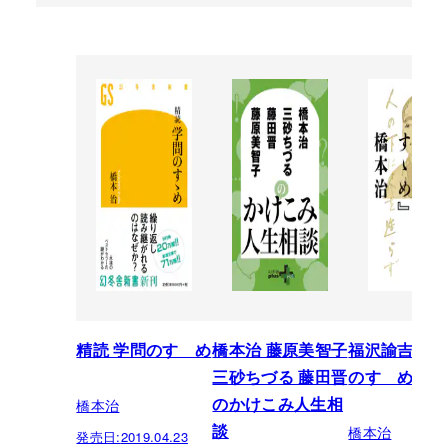
精読 学問のすゝめ
橋本治 藤原美智子
福沢諭吉の『
三砂ちづる 藤田晋
のすゝめ』
橋本治
のかけこみ人生相
橋本治
談
発売日:
2019.04.23