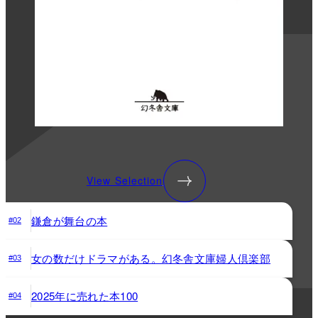
View Selection
鎌倉が舞台の本
#02
女の数だけドラマがある。幻冬舎文庫婦人倶楽部
#03
2025年に売れた本100
#04