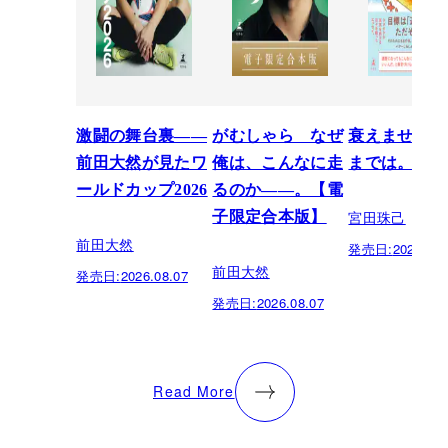
激闘の舞台裏――
がむしゃら なぜ
衰えません、
前田大然が見たワ
俺は、こんなに走
までは。
ールドカップ2026
るのか——。【電
宮田珠己
子限定合本版】
前田大然
発売日:
2026.07.
前田大然
発売日:
2026.08.07
発売日:
2026.08.07
Read More