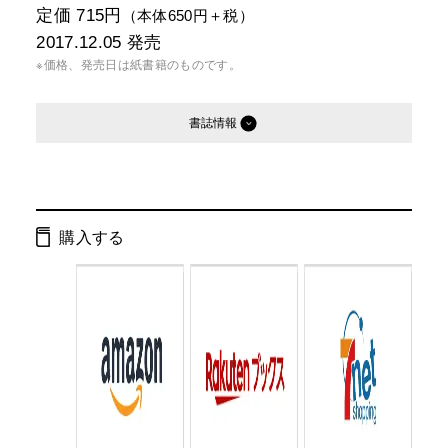
定価 715円
（本体650円＋税）
2017.12.05
発売
※価格、発売日は紙書籍のものです。
書誌情報
発行形態：
文庫
電子書籍
購入する
ページ数：
304ページ
ISBN：
9784344426825
Cコード：
0195
判型：
文庫判