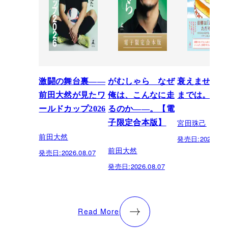
激闘の舞台裏――
がむしゃら なぜ
衰えません、
前田大然が見たワ
俺は、こんなに走
までは。
ールドカップ2026
るのか——。【電
宮田珠己
子限定合本版】
前田大然
発売日:
2026.07.
前田大然
発売日:
2026.08.07
発売日:
2026.08.07
Read More