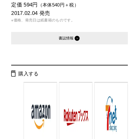
定価 594円
（本体540円＋税）
2017.02.04
発売
※価格、発売日は紙書籍のものです。
書誌情報
発行形態：
文庫
電子書籍
購入する
ページ数：
160ページ
ISBN：
9784344425781
Cコード：
0195
判型：
文庫判