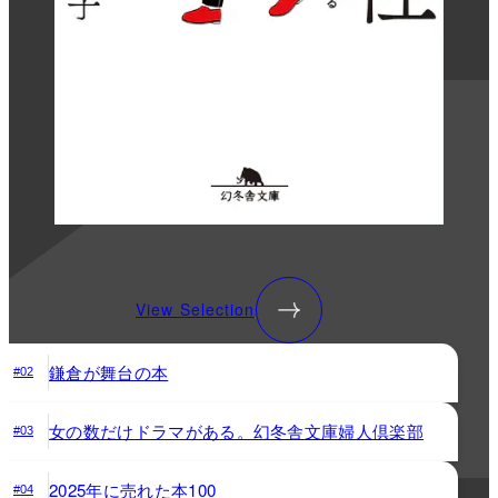
View Selection
鎌倉が舞台の本
#02
女の数だけドラマがある。幻冬舎文庫婦人倶楽部
#03
2025年に売れた本100
#04