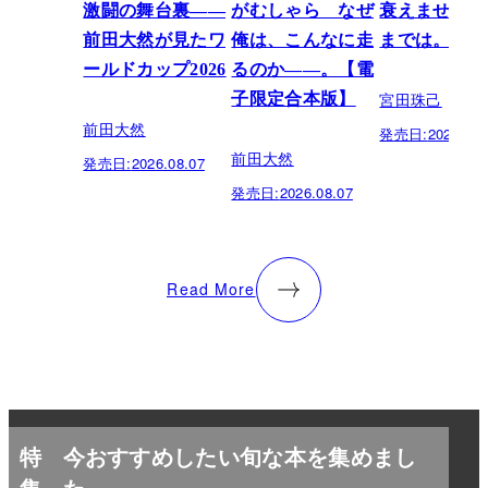
激闘の舞台裏――
がむしゃら なぜ
衰えません、
前田大然が見たワ
俺は、こんなに走
までは。
ールドカップ2026
るのか——。【電
宮田珠己
子限定合本版】
前田大然
発売日:
2026.07.
前田大然
発売日:
2026.08.07
発売日:
2026.08.07
Read More
特
今おすすめしたい旬な本を集めまし