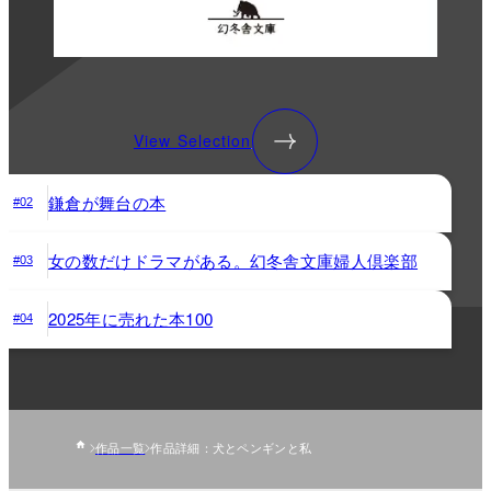
View Selection
鎌倉が舞台の本
#02
女の数だけドラマがある。幻冬舎文庫婦人倶楽部
#03
2025年に売れた本100
#04
作品一覧
作品詳細：犬とペンギンと私