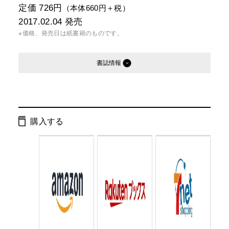
定価 726円
（本体660円＋税）
2017.02.04
発売
※価格、発売日は紙書籍のものです。
書誌情報
発行形態：
文庫
電子書籍
オーディオブック
購入する
ページ数：
368ページ
ISBN：
9784344425712
Cコード：
0195
判型：
文庫判