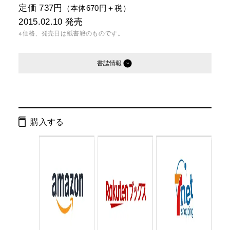
定価 737円
（本体670円＋税）
2015.02.10
発売
※価格、発売日は紙書籍のものです。
書誌情報
発行形態：
文庫
電子書籍
購入する
ページ数：
368ページ
ISBN：
9784344423053
Cコード：
0193
判型：
文庫判