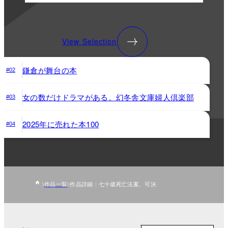
View Selection
鎌倉が舞台の本
#02
女の数だけドラマがある。幻冬舎文庫婦人倶楽部
#03
2025年に売れた本100
#04
作品一覧
作品詳細：七十歳死亡法案、可決