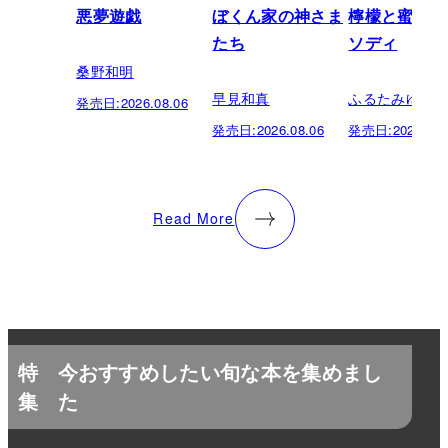
悪夢遊戯
ぼくん家の神さま
檸檬と蜜柑の
たち
ソディ
桑野和明
早見和真
ふるたみゆき
発売日:
2026.08.06
発売日:
2026.08.06
発売日:
2026.08.
Read More
特
今おすすめしたい旬な本を集めまし
集
た