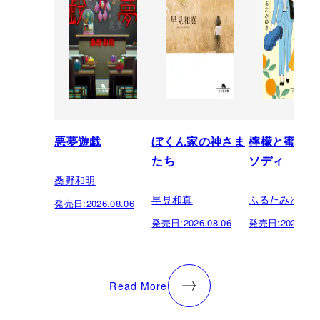
悪夢遊戯
ぼくん家の神さま
檸檬と蜜柑の
たち
ソディ
桑野和明
早見和真
ふるたみゆき
発売日:
2026.08.06
発売日:
2026.08.06
発売日:
2026.08.
Read More