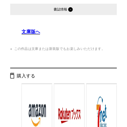
書誌情報
発行形態：
単行本
文庫版へ
ページ数：
312ページ
ISBN：
9784344021259
この作品は文庫または新装版でもお楽しみいただけます。
Cコード：
0093
判型：
四六判
購入する