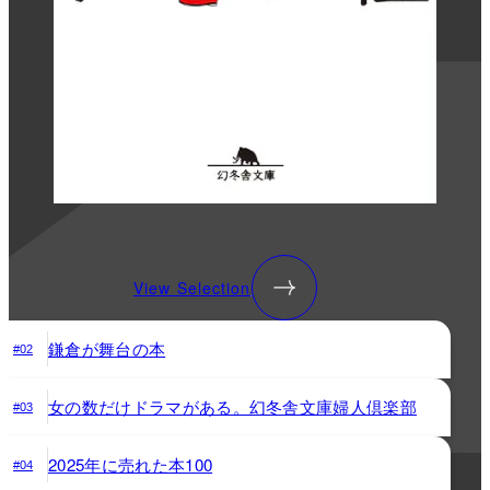
View Selection
鎌倉が舞台の本
#02
女の数だけドラマがある。幻冬舎文庫婦人倶楽部
#03
2025年に売れた本100
#04