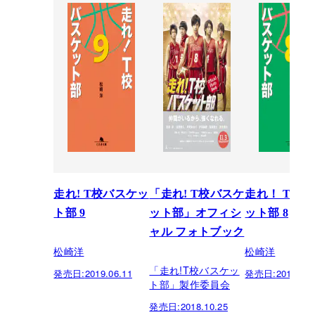
走れ! T校バスケッ
「走れ! T校バスケ
走れ！ T校
ト部 9
ット部」オフィシ
ット部 8
ャル フォトブック
松崎洋
松崎洋
「走れ!T校バスケッ
発売日:
2019.06.11
発売日:
2018.08.
ト部」製作委員会
発売日:
2018.10.25