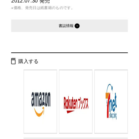
2012.07.30
発売
※価格、発売日は紙書籍のものです。
書誌情報
発行形態：
文庫
ページ数：
256ページ
購入する
ISBN：
9784344419049
Cコード：
0193
判型：
文庫判