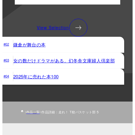
View Selection
鎌倉が舞台の本
#02
女の数だけドラマがある。幻冬舎文庫婦人倶楽部
#03
2025年に売れた本100
#04
作品一覧
作品詳細：走れ！ T校バスケット部 5