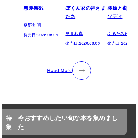
悪夢遊戯
ぼくん家の神さま
檸檬と蜜柑の
たち
ソディ
桑野和明
早見和真
ふるたみゆき
発売日:
2026.08.06
発売日:
2026.08.06
発売日:
2026.08.
Read More
特
今おすすめしたい旬な本を集めまし
集
た