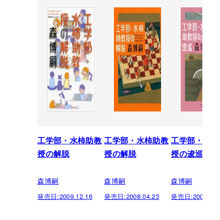
工学部・水柿助教
工学部・水柿助教
工学部・水柿
授の解脱
授の解脱
授の逡巡
森博嗣
森博嗣
森博嗣
発売日:
2009.12.16
発売日:
2008.04.23
発売日:
2007.10.