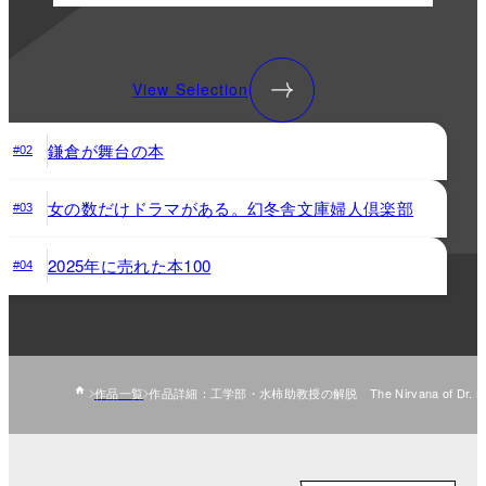
View Selection
鎌倉が舞台の本
#02
女の数だけドラマがある。幻冬舎文庫婦人倶楽部
#03
2025年に売れた本100
#04
作品一覧
作品詳細：工学部・水柿助教授の解脱 The Nirvana of Dr. Miz