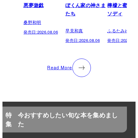
悪夢遊戯
ぼくん家の神さま
檸檬と蜜柑の
たち
ソディ
桑野和明
早見和真
ふるたみゆき
発売日:
2026.08.06
発売日:
2026.08.06
発売日:
2026.08.
Read More
特
今おすすめしたい旬な本を集めまし
集
た