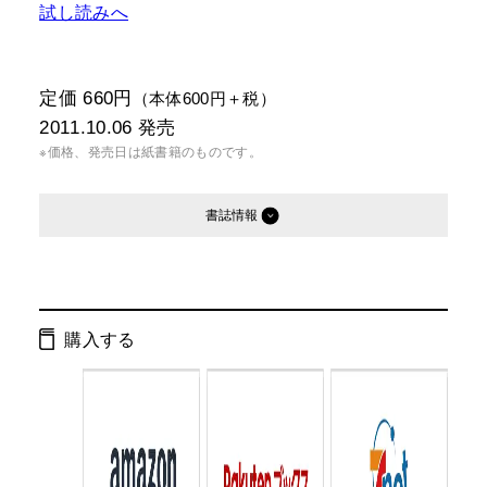
試し読みへ
定価 660円
（本体600円＋税）
2011.10.06
発売
※価格、発売日は紙書籍のものです。
書誌情報
発行形態：
文庫
電子書籍
購入する
ページ数：
360ページ
ISBN：
9784344417564
Cコード：
0193
判型：
文庫判