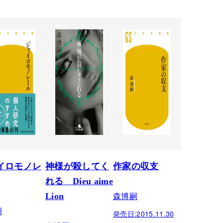
イロモノレ
神様が殺してく
作家の収支
れる Dieu aime
森博嗣
Lion
嗣
発売日:
2015.11.30