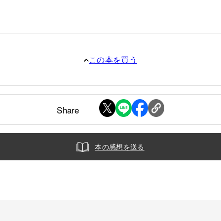
この本を買う
Share
本の感想を送る
品