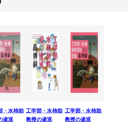
部・水柿助
工学部・水柿助
工学部・水柿助
の逡巡
教授の逡巡
教授の逡巡