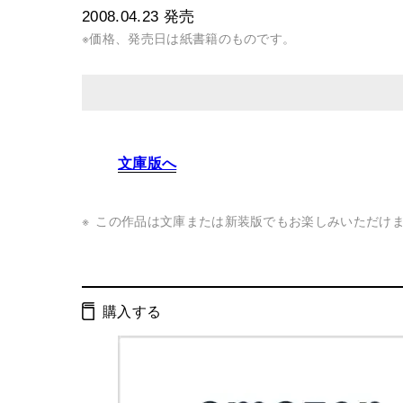
2008.04.23
発売
※価格、発売日は紙書籍のものです。
発行形態：
単行本
文庫版へ
ページ数：
292ページ
ISBN：
9784344014923
この作品は文庫または新装版でもお楽しみいただけ
Cコード：
0093
判型：
四六判
購入する