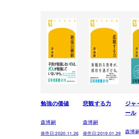
勉強の価値
悲観する力
ジャ
ール
森博嗣
森博嗣
森博
発売日:
2020.11.26
発売日:
2019.01.29