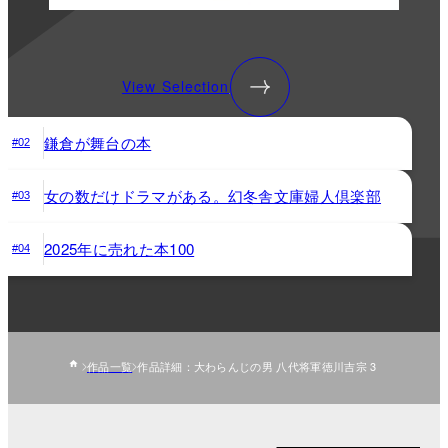
View Selection
鎌倉が舞台の本
#02
女の数だけドラマがある。幻冬舎文庫婦人倶楽部
#03
2025年に売れた本100
#04
作品一覧
作品詳細：大わらんじの男 八代将軍徳川吉宗 3