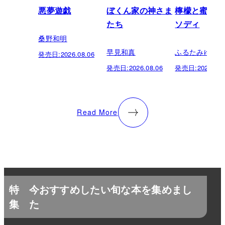
悪夢遊戯
ぼくん家の神さま
檸檬と蜜柑の
たち
ソディ
桑野和明
早見和真
ふるたみゆき
発売日:
2026.08.06
発売日:
2026.08.06
発売日:
2026.08.
Read More
特
今おすすめしたい旬な本を集めまし
集
た