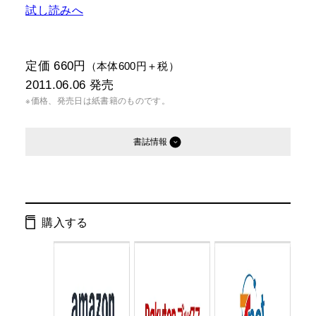
試し読みへ
定価 660円
（本体600円＋税）
2011.06.06
発売
※価格、発売日は紙書籍のものです。
書誌情報
発行形態：
文庫
電子書籍
購入する
ページ数：
288ページ
ISBN：
9784344416949
Cコード：
0193
判型：
文庫判