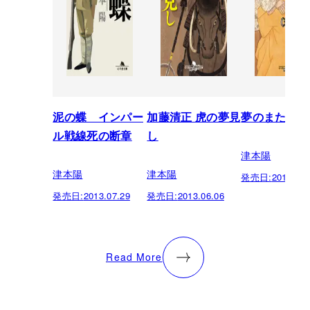
泥の蝶 インパー
加藤清正 虎の夢見
夢のまた夢 5
ル戦線死の断章
し
津本陽
津本陽
津本陽
発売日:
2013.02.
発売日:
2013.07.29
発売日:
2013.06.06
Read More