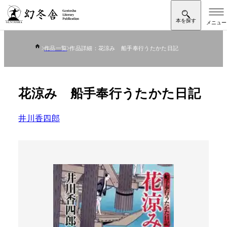
作品一覧
作品詳細：花涼み 船手奉行うたかた日記
花涼み 船手奉行うたかた日記
井川香四郎