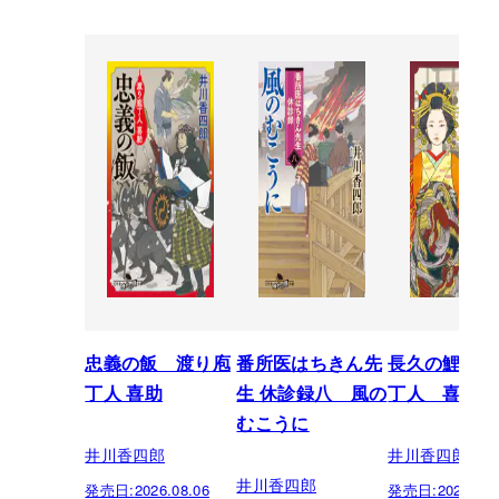
忠義の飯 渡り庖
番所医はちきん先
長久の鯉 渡
丁人 喜助
生 休診録八 風の
丁人 喜助
むこうに
井川香四郎
井川香四郎
井川香四郎
発売日:
2026.08.06
発売日:
2025.12.