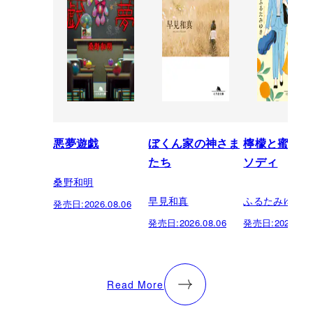
悪夢遊戯
ぼくん家の神さま
檸檬と蜜柑の
たち
ソディ
桑野和明
早見和真
ふるたみゆき
発売日:
2026.08.06
発売日:
2026.08.06
発売日:
2026.08.
Read More