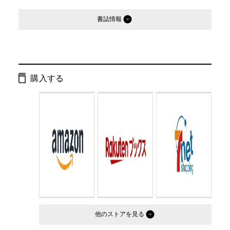
書誌情報
発行形態：
文庫
ページ数：
304ページ
購入する
ISBN：
9784344413108
Cコード：
0193
判型：
文庫判
他のストア