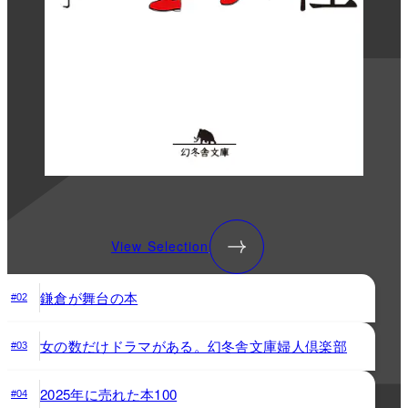
View Selection
鎌倉が舞台の本
#02
女の数だけドラマがある。幻冬舎文庫婦人倶楽部
#03
2025年に売れた本100
#04