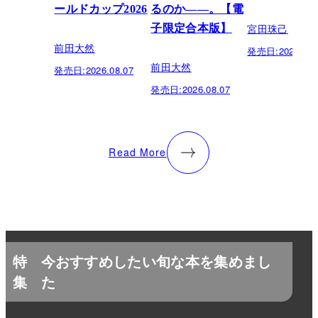
ールドカップ2026
るのか——。【電
宮田珠己
子限定合本版】
前田大然
発売日:
2026.07.
前田大然
発売日:
2026.08.07
発売日:
2026.08.07
Read More
特
今おすすめしたい旬な本を集めまし
集
た