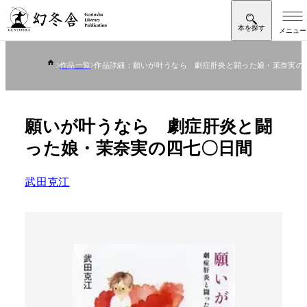
作品一覧
作品詳細：願いが叶うなら 劇症肝炎と闘った娘・茉奈実の
願いが叶うなら 劇症肝炎と闘
った娘・茉奈実の四七〇日間
武田克江