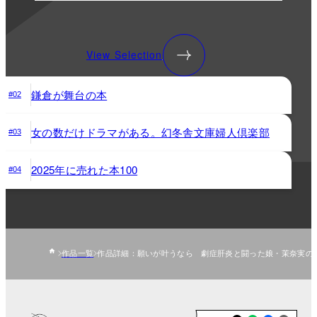
View Selection
鎌倉が舞台の本
#02
女の数だけドラマがある。幻冬舎文庫婦人倶楽部
#03
2025年に売れた本100
#04
作品一覧
作品詳細：願いが叶うなら 劇症肝炎と闘った娘・茉奈実の