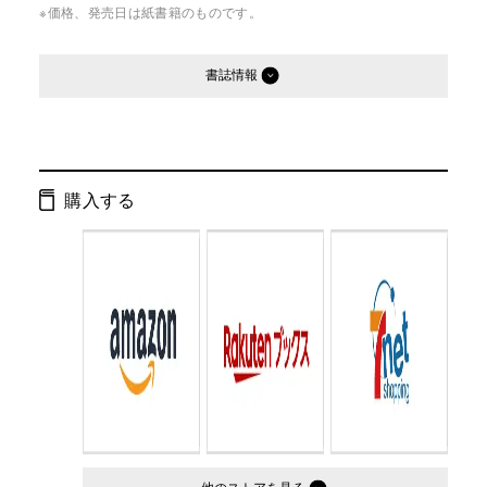
※価格、発売日は紙書籍のものです。
書誌情報
発行形態：
文庫
ページ数：
212ページ
購入する
ISBN：
9784344410848
Cコード：
0195
判型：
文庫判