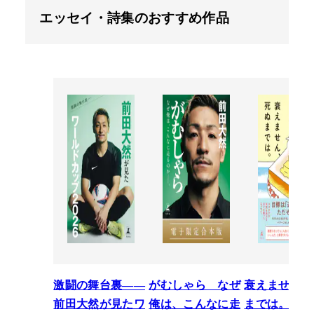
エッセイ・詩集のおすすめ作品
激闘の舞台裏――
がむしゃら なぜ
衰えません、
前田大然が見たワ
俺は、こんなに走
までは。