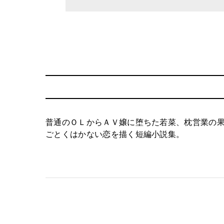
普通のＯＬからＡＶ嬢に堕ちた若菜、枕営業の
ごとくはかない恋を描く短編小説集。