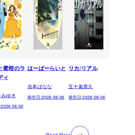
と蜜柑のラ
はーばーらいと
リカ/リアル
ディ
吉本ばなな
五十嵐貴久
たみゆき
発売日:
2026.08.06
発売日:
2026.08.06
:
2026.08.06
Read More