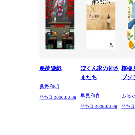
悪夢遊戯
ぼくん家の神さ
檸檬
またち
プソ
桑野和明
早見和真
ふる
発売日:
2026.08.06
発売日:
2026.08.06
発売日