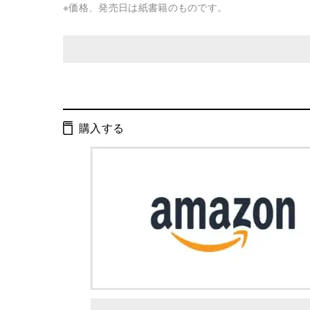
※価格、発売日は紙書籍のものです。
発行形態：
文庫
ページ数：
280ページ
購入する
ISBN：
9784344410657
Cコード：
0193
判型：
文庫判