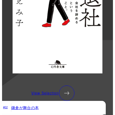
View Selection
鎌倉が舞台の本
#02