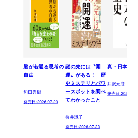
脳が若返る思考の
謎の先には〝開
真・日本の歴
自由
運〟がある！ 歴
井沢元彦
史ミステリとパワ
和田秀樹
ースポットを調べ
発売日:
2026.07.
てわかったこと
発売日:
2026.07.29
桜井識子
発売日:
2026.07.23