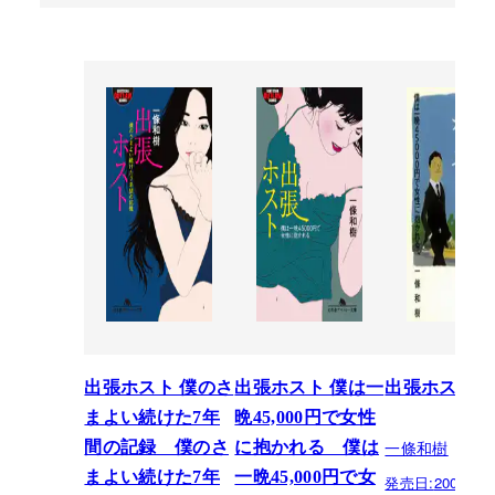
出張ホスト 僕のさ
出張ホスト 僕は一
出張ホスト
まよい続けた7年
晩45,000円で女性
一條和樹
間の記録 僕のさ
に抱かれる 僕は
まよい続けた7年
一晩45,000円で女
発売日:
2002.12.