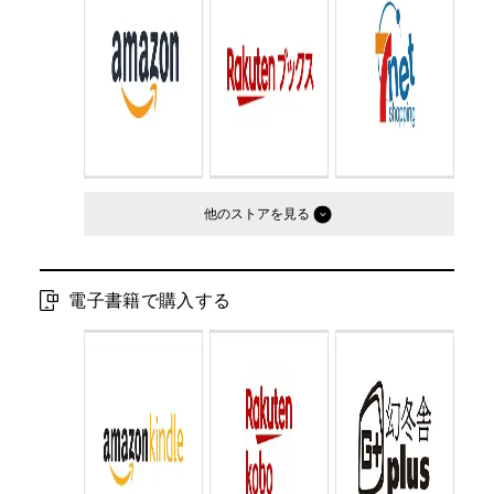
Cコード：
0195
判型：
文庫判
他のストア
電子書籍で購入する