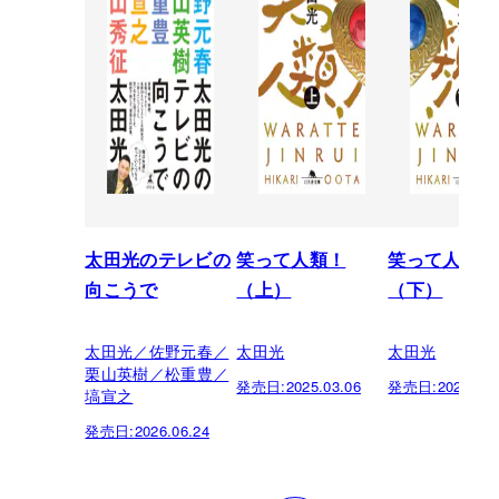
太田光のテレビの
笑って人類！
笑って人類！
向こうで
（上）
（下）
太田光／佐野元春／
太田光
太田光
栗山英樹／松重豊／
発売日:
2025.03.06
発売日:
2025.03.
塙宣之
発売日:
2026.06.24