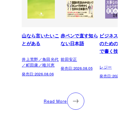
山なら言いたいこ
赤ペンで直す知ら
ビジネスパー
とがある
ない日本語
のための「芸
で書く技術
井上荒野／角田光代
前田安正
／町田康／唯川恵
レジー
発売日:
2026.08.05
発売日:
2026.08.06
発売日:
2026.07.
Read More