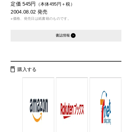
定価 545円
（本体495円＋税）
2004.08.02
発売
※価格、発売日は紙書籍のものです。
書誌情報
発行形態：
文庫
電子書籍
購入する
ページ数：
240ページ
ISBN：
9784344405561
Cコード：
0193
判型：
文庫判