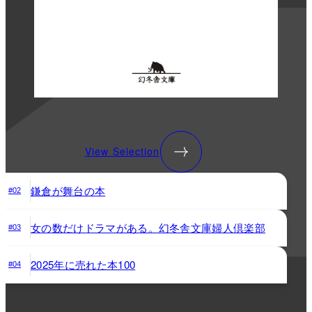
View Selection
鎌倉が舞台の本
#02
女の数だけドラマがある。幻冬舎文庫婦人倶楽部
#03
2025年に売れた本100
#04