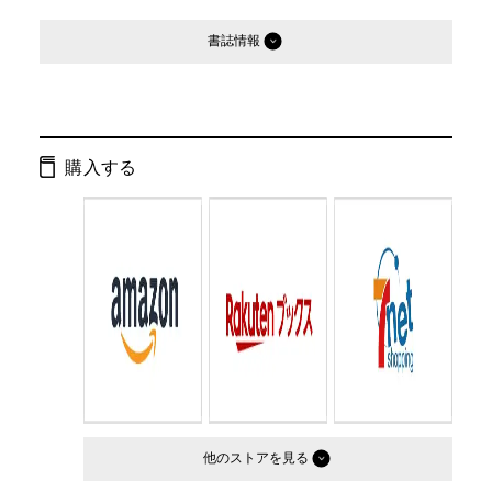
書誌情報
発行形態：
文庫
ページ数：
290ページ
購入する
ISBN：
9784344404892
Cコード：
0195
判型：
文庫判
他のストア