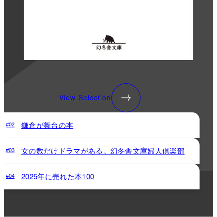
View Selection
鎌倉が舞台の本
#02
女の数だけドラマがある。幻冬舎文庫婦人倶楽部
#03
2025年に売れた本100
#04