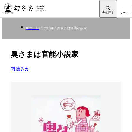
作品一覧
作品詳細：奥さまは官能小説家
奥さまは官能小説家
内藤みか