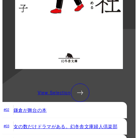
View Selection
鎌倉が舞台の本
#02
女の数だけドラマがある。幻冬舎文庫婦人倶楽部
#03