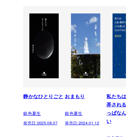
静かなひとりごと
おまもり
私たちは人生
弄されるただ
銀色夏生
銀色夏生
っぱなんかで
い
発売日:
2025.08.07
発売日:
2024.01.12