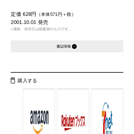
定価 628円
（本体571円＋税）
2001.10.01
発売
※価格、発売日は紙書籍のものです。
書誌情報
発行形態：
文庫
電子書籍
購入する
ページ数：
158ページ
ISBN：
9784344401648
Cコード：
0195
判型：
文庫判