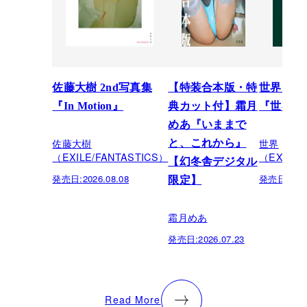
佐藤大樹 2nd写真集
【特装合本版・特
世界スペ
『In Motion』
典カット付】霜月
『世界館
めあ『いままで
佐藤大樹
世界
と、これから』
（EXILE/FANTASTICS）
（EXILE/
【幻冬舎デジタル
発売日:
2026.08.08
発売日:
202
限定】
霜月めあ
発売日:
2026.07.23
Read More