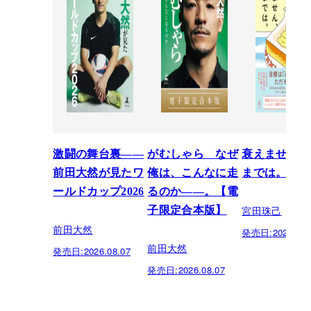
激闘の舞台裏――
がむしゃら なぜ
衰えません、
前田大然が見たワ
俺は、こんなに走
までは。
ールドカップ2026
るのか——。【電
宮田珠己
子限定合本版】
前田大然
発売日:
2026.07.
前田大然
発売日:
2026.08.07
発売日:
2026.08.07