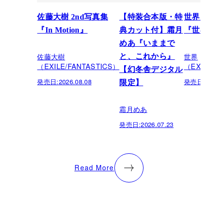
佐藤大樹 2nd写真集
【特装合本版・特
世界スペ
『In Motion』
典カット付】霜月
『世界館
めあ『いままで
佐藤大樹
世界
と、これから』
（EXILE/FANTASTICS）
（EXILE/
【幻冬舎デジタル
発売日:
2026.08.08
発売日:
202
限定】
霜月めあ
発売日:
2026.07.23
Read More