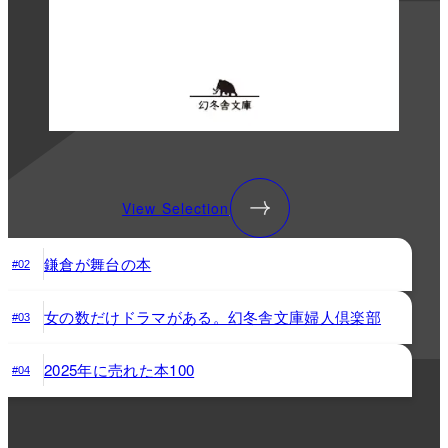
View Selection
鎌倉が舞台の本
#02
女の数だけドラマがある。幻冬舎文庫婦人倶楽部
#03
2025年に売れた本100
#04