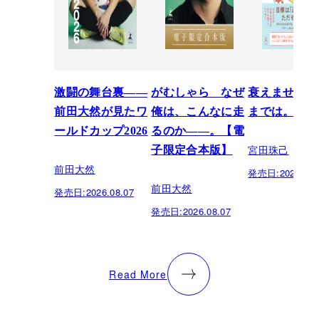
激闘の舞台裏――
がむしゃら なぜ
衰えません、
前田大然が見たワ
俺は、こんなに走
までは。
ールドカップ2026
るのか——。【電
宮田珠己
子限定合本版】
前田大然
発売日:
2026.07.
前田大然
発売日:
2026.08.07
発売日:
2026.08.07
Read More