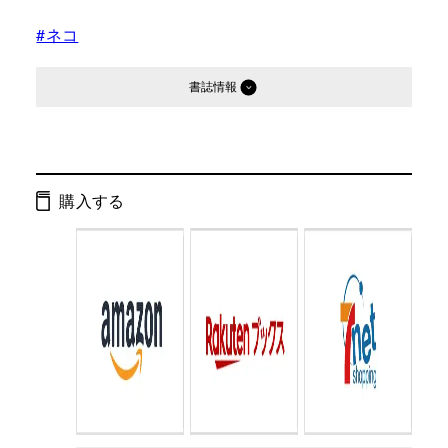
#ネコ
書誌情報
発行形態：
文庫
ページ数：
184ページ
購入する
ISBN：
9784344400313
Cコード：
0195
判型：
文庫判