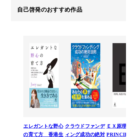
自己啓発のおすすめ作品
エレガントな野心
クラウドファンデ
ＥＸ原理―T
の育て方 香港生
ィング成功の絶対
PRINCIPLE