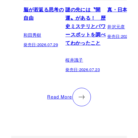
脳が若返る思考の
謎の先には〝開
真・日本の歴
自由
運〟がある！ 歴
井沢元彦
史ミステリとパワ
和田秀樹
ースポットを調べ
発売日:
2026.07.
てわかったこと
発売日:
2026.07.29
桜井識子
発売日:
2026.07.23
Read More