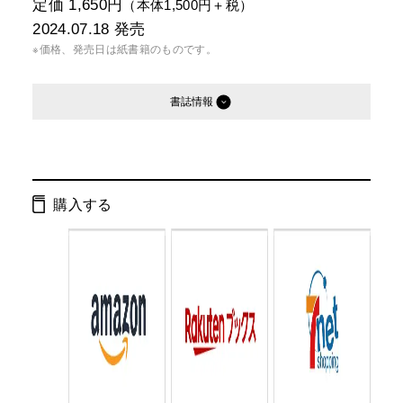
定価 1,650円
（本体1,500円＋税）
2024.07.18
発売
※価格、発売日は紙書籍のものです。
書誌情報
発行形態：
単行本
電子書籍
オーディオブック
購入する
ページ数：
144ページ
ISBN：
9784344043121
Cコード：
0095
判型：
四六判