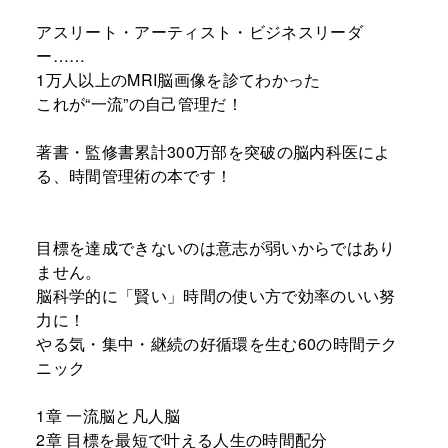
アスリート・アーティスト・ビジネスリーダ
ー……
1万人以上のMRI脳画像を診てわかった
これが“一流”の自己管理だ！
著書・監修書累計300万部を突破の脳内科医によ
る、時間管理術の本です！
目標を達成できないのは意志が弱いからではあり
ません。
脳科学的に「賢い」時間の使い方で効率のいい努
力に！
やる気・集中・継続の好循環を生む60の時間テク
ニック
1章 一流脳と凡人脳
2章 目標を最短で叶える人生の時間配分