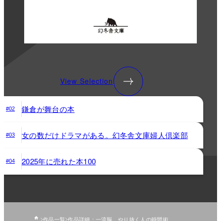
View Selection
鎌倉が舞台の本
#02
女の数だけドラマがある。幻冬舎文庫婦人倶楽部
#03
2025年に売れた本100
#04
作品一覧
作品詳細：一流脳 やり抜く人の時間術