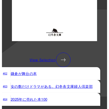
View Selection
鎌倉が舞台の本
#02
女の数だけドラマがある。幻冬舎文庫婦人倶楽部
#03
2025年に売れた本100
#04