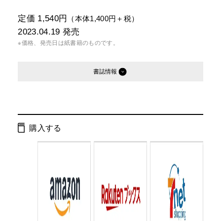
定価 1,540円
（本体1,400円＋税）
2023.04.19
発売
※価格、発売日は紙書籍のものです。
書誌情報
発行形態：
単行本
電子書籍
購入する
ISBN：
9784344041004
Cコード：
0095
判型：
四六判