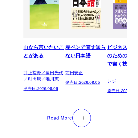
山なら言いたいこ
赤ペンで直す知ら
ビジネスパー
とがある
ない日本語
のための「芸
で書く技術
井上荒野／角田光代
前田安正
／町田康／唯川恵
レジー
発売日:
2026.08.05
発売日:
2026.08.06
発売日:
2026.07.
Read More