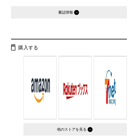
書誌情報
発行形態：
文庫
ページ数：
544ページ
購入する
ISBN：
9784344434714
Cコード：
0193
判型：
文庫判
他のストア