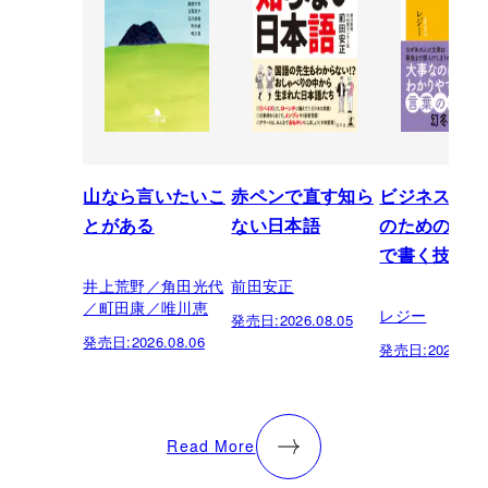
山なら言いたいこ
赤ペンで直す知ら
ビジネスパー
とがある
ない日本語
のための「芸
で書く技術
井上荒野／角田光代
前田安正
／町田康／唯川恵
レジー
発売日:
2026.08.05
発売日:
2026.08.06
発売日:
2026.07.
Read More