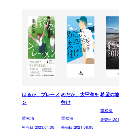
はるか、ブレーメ
めだか、太平洋を
希望の地図20
ン
往け
重松清
重松清
重松清
発売日:
2019.08.
発売日:
2023.04.05
発売日:
2021.08.05