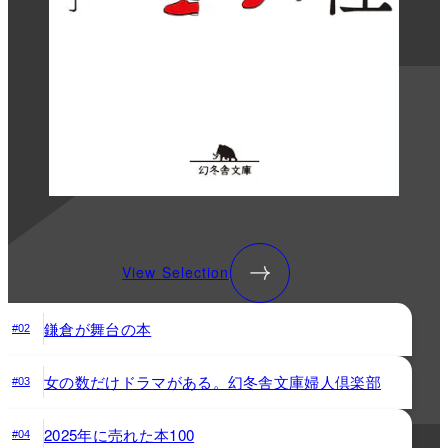
View Selection
鎌倉が舞台の本
#02
女の数だけドラマがある。幻冬舎文庫婦人倶楽部
#03
2025年に売れた本100
#04