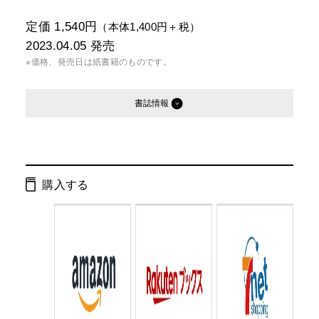
定価 1,540円
（本体1,400円＋税）
2023.04.05
発売
※価格、発売日は紙書籍のものです。
書誌情報
発行形態：
単行本
電子書籍
購入する
ISBN：
9784344038776
Cコード：
0030
判型：
四六判