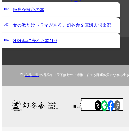
鎌倉が舞台の本
#02
女の数だけドラマがある。幻冬舎文庫婦人倶楽部
#03
2025年に売れた本100
#04
作品一覧
作品詳細：天下無敵のご縁術 誰でも開運体質になれる生き
Share