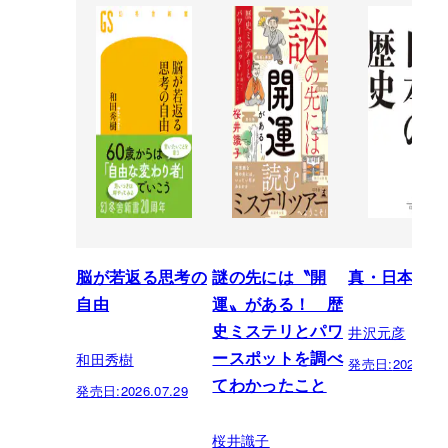
脳が若返る思考の
謎の先には〝開
真・日本の歴
自由
運〟がある！ 歴
井沢元彦
史ミステリとパワ
和田秀樹
ースポットを調べ
発売日:
2026.07.
てわかったこと
発売日:
2026.07.29
桜井識子