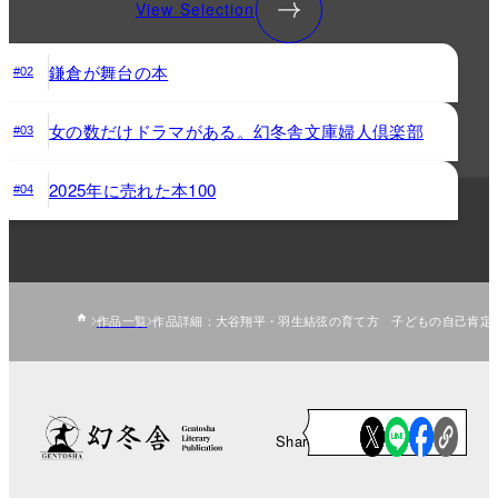
View Selection
鎌倉が舞台の本
#02
女の数だけドラマがある。幻冬舎文庫婦人倶楽部
#03
2025年に売れた本100
#04
作品一覧
作品詳細：大谷翔平・羽生結弦の育て方 子どもの自己肯定感
Share