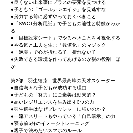
●良くない出来事にプラスの要素を見つける
●子どもの「ゴールデンエイジ」を見逃すな
●努力する前に必ずやっておくべきこと
●「SWOT分析用紙」で子どもの適性と特徴がわか
る
●「目標設定シート」でやるべきことを可視化する
●やる気と工夫を生む「数値化」のマジック
●「逆境」で心が折れる子、折れない子
●失敗できる環境を作ってあげるのが親の役割 ほ
か
第2部 羽生結弦 世界最高峰の天才スケーター
●自信満々な子どもが成功する理由
●子どもの「努力」にご褒美は効果的？
●高いレジリエンスを生み出す3つの力
●羽生選手はなぜプレッシャーに強いのか？
●一流アスリートもやっている「自己暗示」の力
●寝る前5分のイメージトレーニング
●親子で決めたいスマホのルール