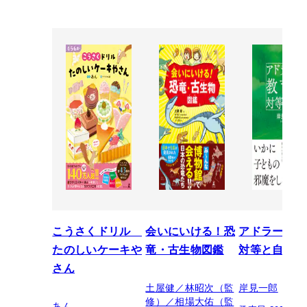
こうさくドリル
会いにいける！恐
アドラーの教
たのしいケーキや
竜・古生物図鑑
対等と自立
さん
土屋健／林昭次（監
岸見一郎
修）／相場大佑（監
あん