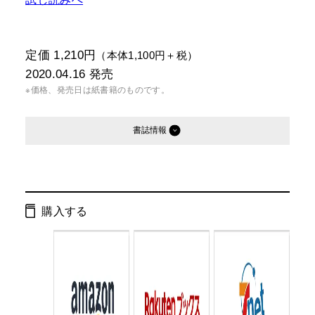
定価 1,210円
（本体1,100円＋税）
2020.04.16
発売
※価格、発売日は紙書籍のものです。
書誌情報
発行形態：
単行本
電子書籍
購入する
ページ数：
500ページ
ISBN：
9784344035973
Cコード：
0095
判型：
B6判変型