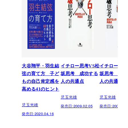
大谷翔平・羽生結
イチロー思考VS松
イチロー思考
弦の育て方 子ど
坂思考 成功する
坂思考 成功
もの自己肯定感を
人の共通点
人の共通点
高める41のヒント
児玉光雄
児玉光雄
児玉光雄
発売日:
2009.02.05
発売日:
2007.11.
発売日:
2020.04.16