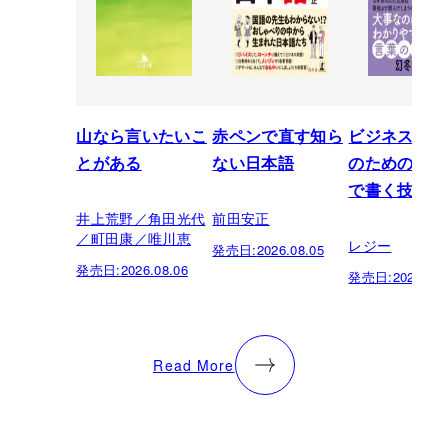
山なら言いたいこ
赤ペンで直す知ら
ビジネスパー
とがある
ない日本語
のための「芸
で書く技術
井上荒野／角田光代
前田安正
／町田康／唯川恵
レジー
発売日:
2026.08.05
発売日:
2026.08.06
発売日:
2026.07.
Read More