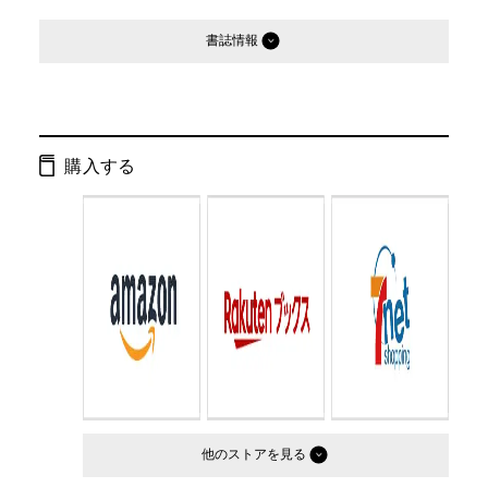
書誌情報
発行形態：
単行本
ページ数：
172ページ
購入する
ISBN：
9784344017399
Cコード：
0095
判型：
B6判変型
他のストア