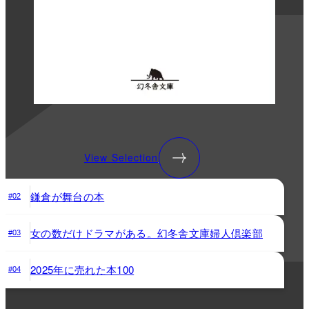
View Selection
鎌倉が舞台の本
#02
女の数だけドラマがある。幻冬舎文庫婦人倶楽部
#03
2025年に売れた本100
#04