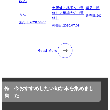
さん
土屋健／林昭次（監
岸見一郎
修）／相場大佑（監
あん
発売日:
2026.05.
修）
発売日:
2026.08.03
発売日:
2026.07.08
Read More
特
今おすすめしたい旬な本を集めまし
集
た