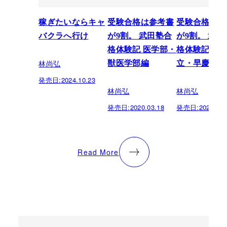
稼ぎたいならキャ
受験合格は参考書
受験合格は参
バクラへ行け
が9割。 武田塾合
が9割。 武田
格体験記 医学部・
格体験記 上
林尚弘
獣医学部編
立・早慶編
発売日:
2024.10.23
林尚弘
林尚弘
発売日:
2020.03.18
発売日:
2020.03.
Read More