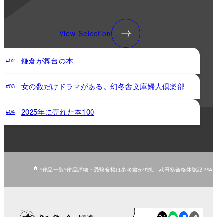
View Selection
鎌倉が舞台の本
#02
女の数だけドラマがある。幻冬舎文庫婦人倶楽部
#03
2025年に売れた本100
#04
作品一覧
作品詳細：受験合格は参考書が9割。 武田塾合格体験記 MA