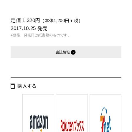
定価 1,320円
（本体1,200円＋税）
2017.10.25
発売
※価格、発売日は紙書籍のものです。
書誌情報
発行形態：
単行本
電子書籍
購入する
ページ数：
184ページ
ISBN：
9784344032026
Cコード：
0095
判型：
四六判