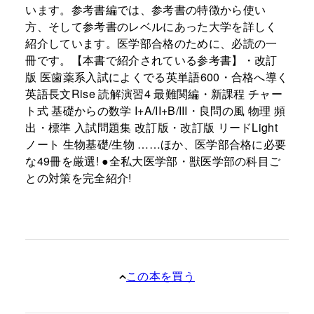
います。参考書編では、参考書の特徴から使い
方、そして参考書のレベルにあった大学を詳しく
紹介しています。医学部合格のために、必読の一
冊です。【本書で紹介されている参考書】・改訂
版 医歯薬系入試によくでる英単語600・合格へ導く
英語長文Rise 読解演習4 最難関編・新課程 チャー
ト式 基礎からの数学 I+A/II+B/III・良問の風 物理 頻
出・標準 入試問題集 改訂版・改訂版 リードLight
ノート 生物基礎/生物 ……ほか、医学部合格に必要
な49冊を厳選! ●全私大医学部・獣医学部の科目ご
との対策を完全紹介!
この本を買う