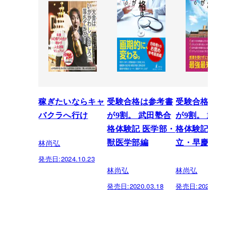
稼ぎたいならキャ
受験合格は参考書
受験合格は参
バクラへ行け
が9割。 武田塾合
が9割。 武田
格体験記 医学部・
格体験記 上
林尚弘
獣医学部編
立・早慶編
発売日:
2024.10.23
林尚弘
林尚弘
発売日:
2020.03.18
発売日:
2020.03.