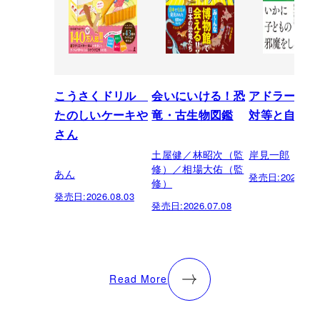
こうさくドリル
会いにいける！恐
アドラーの教
たのしいケーキや
竜・古生物図鑑
対等と自立
さん
土屋健／林昭次（監
岸見一郎
修）／相場大佑（監
あん
発売日:
2026.05.
修）
発売日:
2026.08.03
発売日:
2026.07.08
Read More