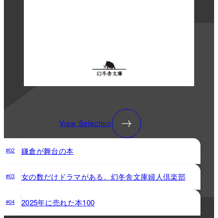
View Selection
鎌倉が舞台の本
#02
女の数だけドラマがある。幻冬舎文庫婦人倶楽部
#03
2025年に売れた本100
#04