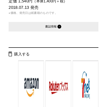
定価 1,540円
（本体1,400円＋税）
2018.07.13
発売
※価格、発売日は紙書籍のものです。
書誌情報
発行形態：
単行本
電子書籍
購入する
ページ数：
288ページ
ISBN：
9784344033245
Cコード：
0095
判型：
四六判