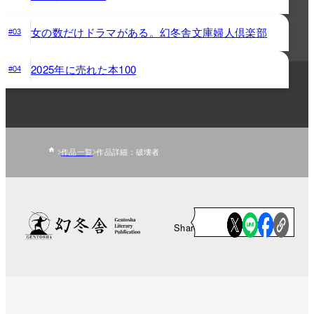
女の数だけドラマがある。幻冬舎文庫婦人倶楽部
#03
2025年に売れた本100
#04
作品一覧
作品詳細：破壊者
Share