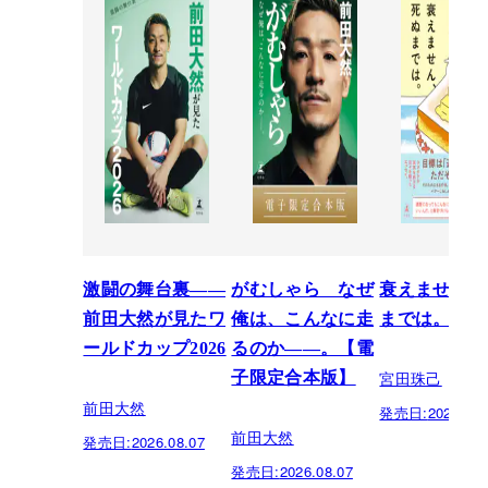
激闘の舞台裏――
がむしゃら なぜ
衰えません、
前田大然が見たワ
俺は、こんなに走
までは。
ールドカップ2026
るのか——。【電
宮田珠己
子限定合本版】
前田大然
発売日:
2026.07.
前田大然
発売日:
2026.08.07
発売日:
2026.08.07