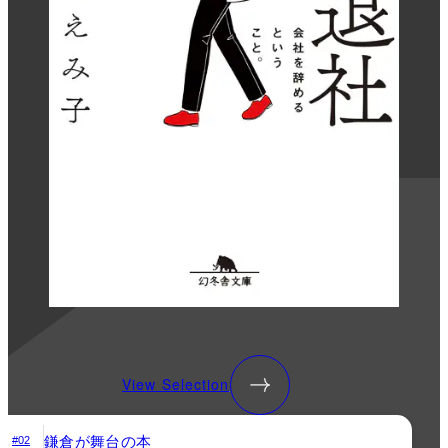
View Selection
鎌倉が舞台の本
#02