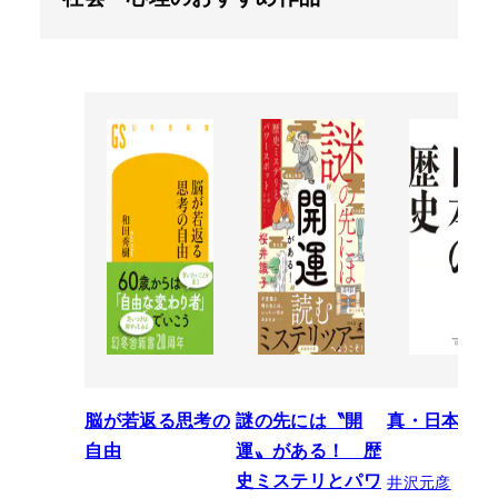
脳が若返る思考の
謎の先には〝開
真・日本の歴
自由
運〟がある！ 歴
井沢元彦
史ミステリとパワ