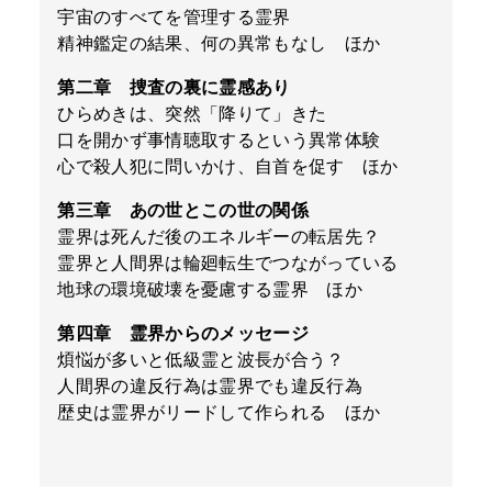
宇宙のすべてを管理する霊界
精神鑑定の結果、何の異常もなし ほか
第二章 捜査の裏に霊感あり
ひらめきは、突然「降りて」きた
口を開かず事情聴取するという異常体験
心で殺人犯に問いかけ、自首を促す ほか
第三章 あの世とこの世の関係
霊界は死んだ後のエネルギーの転居先？
霊界と人間界は輪廻転生でつながっている
地球の環境破壊を憂慮する霊界 ほか
第四章 霊界からのメッセージ
煩悩が多いと低級霊と波長が合う？
人間界の違反行為は霊界でも違反行為
歴史は霊界がリードして作られる ほか