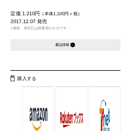
定価 1,210円
（本体1,100円＋税）
2017.12.07
発売
※価格、発売日は紙書籍のものです。
書誌情報
発行形態：
単行本
電子書籍
購入する
ページ数：
160ページ
ISBN：
9784344032194
Cコード：
0095
判型：
B6判変型