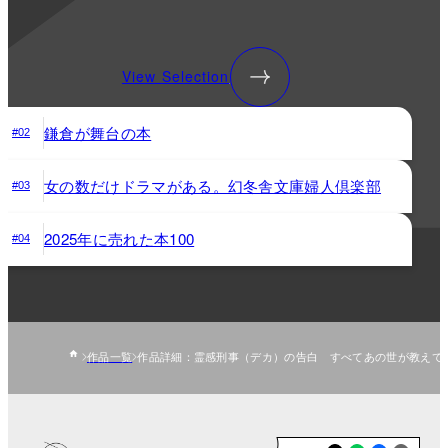
View Selection
鎌倉が舞台の本
#02
女の数だけドラマがある。幻冬舎文庫婦人倶楽部
#03
2025年に売れた本100
#04
作品一覧
作品詳細：霊感刑事（デカ）の告白 すべてあの世が教えて