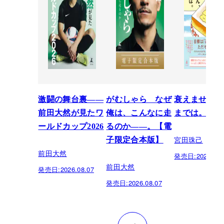
激闘の舞台裏――
がむしゃら なぜ
衰えません、
前田大然が見たワ
俺は、こんなに走
までは。
ールドカップ2026
るのか——。【電
宮田珠己
子限定合本版】
前田大然
発売日:
2026.07.
前田大然
発売日:
2026.08.07
発売日:
2026.08.07