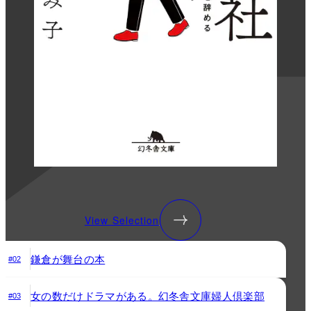
View Selection
鎌倉が舞台の本
#02
女の数だけドラマがある。幻冬舎文庫婦人倶楽部
#03