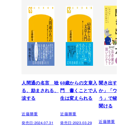
人間通の名言 唸
60歳からの文章入
聞き出す力 
る、励まされる、
門 書くことで人
か」「ウソで
涙する
生は変えられる
う」で秘密の
聞ける
近藤勝重
近藤勝重
近藤勝重
発売日:
2024.07.31
発売日:
2023.03.29