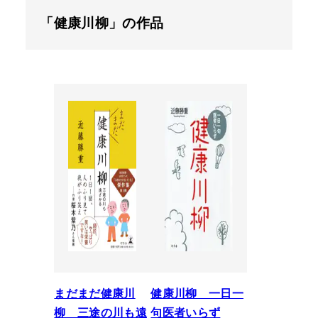
「健康川柳」の作品
まだまだ健康川
健康川柳 一日一
柳 三途の川も遠
句医者いらず