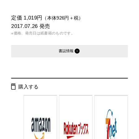
定価 1,019円
（本体926円＋税）
2017.07.26
発売
※価格、発売日は紙書籍のものです。
書誌情報
発行形態：
単行本
電子書籍
購入する
ページ数：
160ページ
ISBN：
9784344031470
Cコード：
0095
判型：
B6判変型