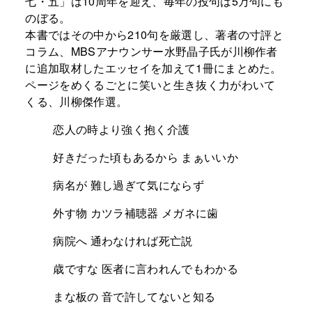
七・五」は10周年を迎え、毎年の投句は5万句にも
のぼる。
本書ではその中から210句を厳選し、著者の寸評と
コラム、MBSアナウンサー水野晶子氏が川柳作者
に追加取材したエッセイを加えて1冊にまとめた。
ページをめくるごとに笑いと生き抜く力がわいて
くる、川柳傑作選。
恋人の時より強く抱く介護
好きだった頃もあるから まぁいいか
病名が 難し過ぎて気にならず
外す物 カツラ補聴器 メガネに歯
病院へ 通わなければ死亡説
歳ですな 医者に言われんでもわかる
まな板の 音で許してないと知る