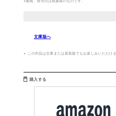
※価格、発売日は紙書籍のものです。
発行形態：
単行本
文庫版へ
ページ数：
280ページ
ISBN：
9784344027572
この作品は文庫または新装版でもお楽しみいただけ
Cコード：
0095
判型：
四六判
購入する