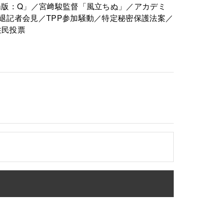
場版：Q」／宮﨑駿監督「風立ちぬ」／アカデミ
退記者会見／TPP参加騒動／特定秘密保護法案／
住民投票