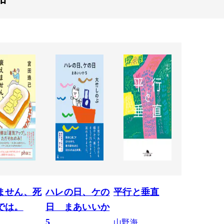
ません、死
ハレの日、ケの
平行と垂直
では。
日 まあいいか
山野海
5