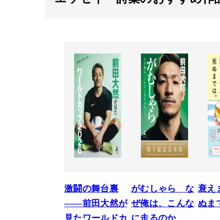
激闘の舞台裏
がむしゃら な
衰え
――前田大然が
ぜ俺は、こんな
ぬま
見たワールドカ
に走るのか