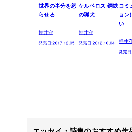
世界の半分を怒
ケルベロス 鋼鉄
コミ
らせる
の猟犬
ョン
い
押井守
押井守
押井
発売日:
2017.12.05
発売日:
2012.10.04
発売日
エッセイ・詩集のおすすめ作