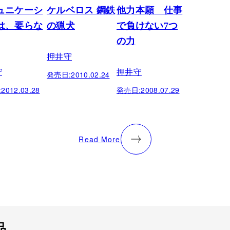
ュニケーシ
ケルベロス 鋼鉄
他力本願 仕事
は、要らな
の猟犬
で負けない7つ
の力
押井守
守
押井守
発売日:
2010.02.24
:
2012.03.28
発売日:
2008.07.29
Read More
品