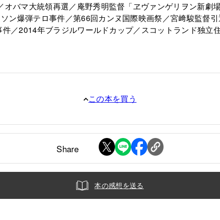
化／オバマ大統領再選／庵野秀明監督「ヱヴァンゲリヲン新劇
ソン爆弾テロ事件／第66回カンヌ国際映画祭／宮﨑駿監督引
事件／2014年ブラジルワールドカップ／スコットランド独立
この本を買う
Share
本の感想を送る