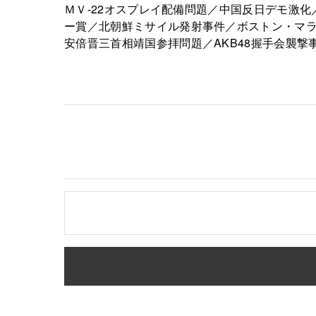
ＭＶ-22オスプレイ配備問題／中国反日デモ激
ー賞／北朝鮮ミサイル発射事件／ボストン・マラ
安倍晋三首相靖国参拝問題／AKB48握手会襲撃