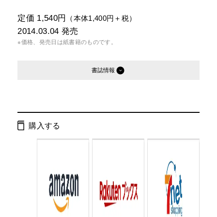
定価 1,540円
（本体1,400円＋税）
2014.03.04
発売
※価格、発売日は紙書籍のものです。
書誌情報
発行形態：
単行本
電子書籍
購入する
ページ数：
264ページ
ISBN：
9784344025431
Cコード：
0095
判型：
四六判