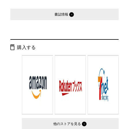
書誌情報
発行形態：
単行本
ページ数：
126ページ
購入する
ISBN：
9784344024281
Cコード：
0095
判型：
A5判
他のストア