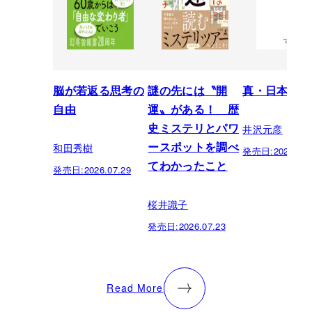
脳が若返る思考の
謎の先には〝開
真・日本の歴
自由
運〟がある！ 歴
井沢元彦
史ミステリとパワ
和田秀樹
ースポットを調べ
発売日:
2026.07.
てわかったこと
発売日:
2026.07.29
桜井識子
発売日:
2026.07.23
Read More