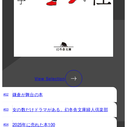
View Selection
鎌倉が舞台の本
#02
女の数だけドラマがある。幻冬舎文庫婦人倶楽部
#03
2025年に売れた本100
#04