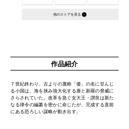
他のストア
作品紹介
７世紀終わり、古よりの蔑称「倭」の名に甘んじ
る小国は、海を挟み強大化する唐と新羅の脅威に
さらされていた。改革を急ぐ女大王・讃良は新た
なる律令の編纂を密かに命じたが、完成する直前
にある恐ろしい謀略が動き出す。