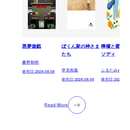
悪夢遊戯
ぼくん家の神さま
檸檬と蜜柑の
たち
ソディ
桑野和明
早見和真
ふるたみゆき
発売日:
2026.08.06
発売日:
2026.08.06
発売日:
2026.08.
Read More