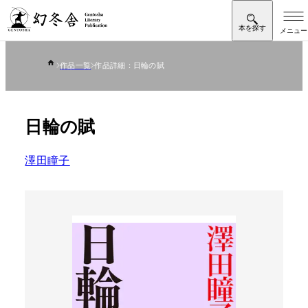
作品一覧
作品詳細：日輪の賦
日輪の賦
澤田瞳子