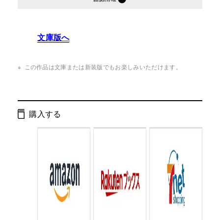
発行形態：
単行本
文庫版へ
ページ数：
395ページ
ISBN：
9784344023543
この作品は文庫または新装版でもお楽しみいただけます。
Cコード：
0093
判型：
B6判
購入する