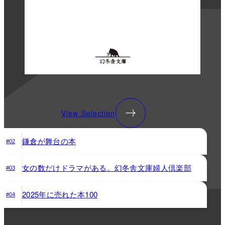
View Selection
鎌倉が舞台の本
#02
女の数だけドラマがある。幻冬舎文庫婦人倶楽部
#03
2025年に売れた本100
#04