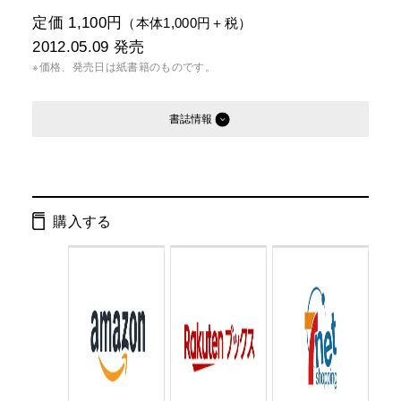
定価 1,100円
（本体1,000円＋税）
2012.05.09
発売
※価格、発売日は紙書籍のものです。
書誌情報
発行形態：
単行本
電子書籍
購入する
ページ数：
120ページ
ISBN：
9784344021778
Cコード：
0095
判型：
A5判