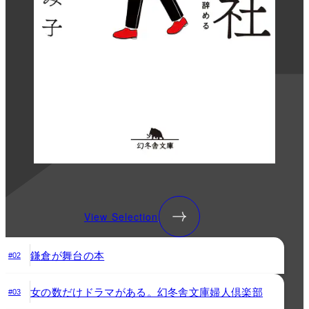
View Selection
鎌倉が舞台の本
#02
女の数だけドラマがある。幻冬舎文庫婦人倶楽部
#03