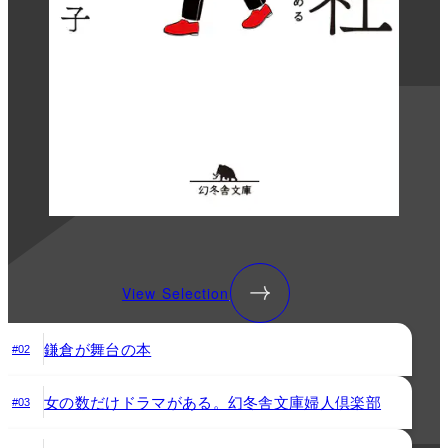
View Selection
鎌倉が舞台の本
#02
女の数だけドラマがある。幻冬舎文庫婦人倶楽部
#03