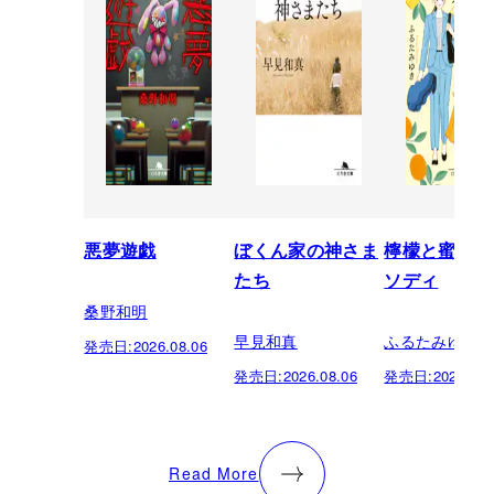
悪夢遊戯
ぼくん家の神さま
檸檬と蜜柑の
たち
ソディ
桑野和明
早見和真
ふるたみゆき
発売日:
2026.08.06
発売日:
2026.08.06
発売日:
2026.08.
Read More