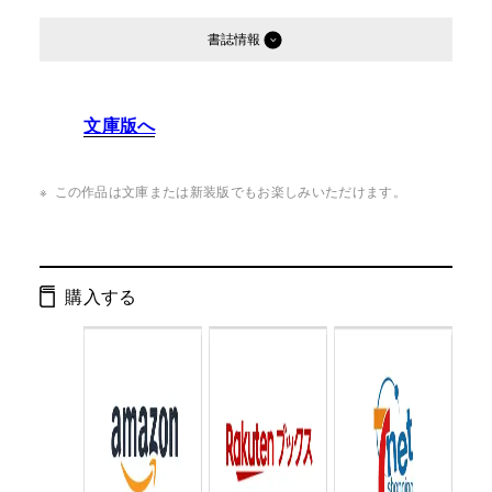
書誌情報
発行形態：
単行本
文庫版へ
ページ数：
344ページ
ISBN：
9784344018891
この作品は文庫または新装版でもお楽しみいただけます。
Cコード：
0093
判型：
四六判
購入する