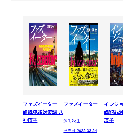
ファズイーター
ファズイーター
インジョーカ
組織犯罪対策課 八
織犯罪対策課
深町秋生
神瑛子
瑛子
発売日:
2022.03.24