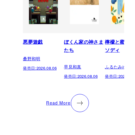
悪夢遊戯
ぼくん家の神さま
檸檬と蜜柑の
たち
ソディ
桑野和明
早見和真
ふるたみゆき
発売日:
2026.08.06
発売日:
2026.08.06
発売日:
2026.08.
Read More