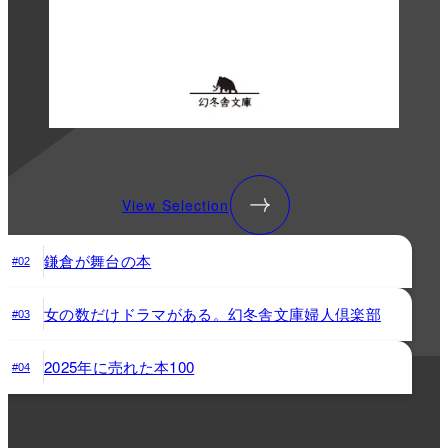
View Selection
鎌倉が舞台の本
#02
女の数だけドラマがある。幻冬舎文庫婦人倶楽部
#03
2025年に売れた本100
#04