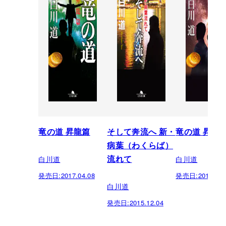
竜の道 昇龍篇
そして奔流へ 新・
竜の道 昇龍
病葉（わくらば）
白川道
白川道
流れて
発売日:
2017.04.08
発売日:
2015.10.
白川道
発売日:
2015.12.04