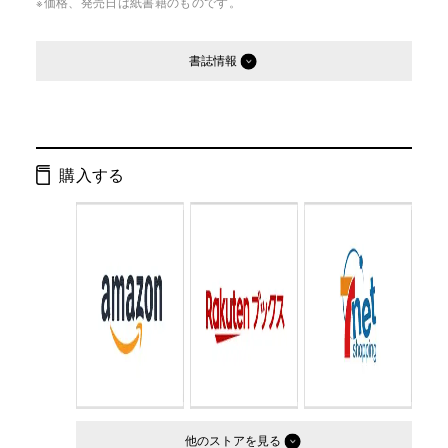
※価格、発売日は紙書籍のものです。
書誌情報
発行形態：
単行本
ページ数：
184ページ
購入する
ISBN：
9784344017863
Cコード：
0095
判型：
四六判
他のストア