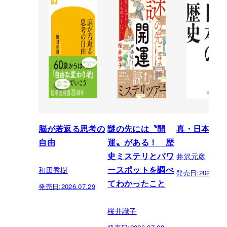
脳が若返る思考の
謎の先には〝開
真・日本の歴
自由
運〟がある！ 歴
井沢元彦
史ミステリとパワ
和田秀樹
ースポットを調べ
発売日:
2026.07.
てわかったこと
発売日:
2026.07.29
桜井識子