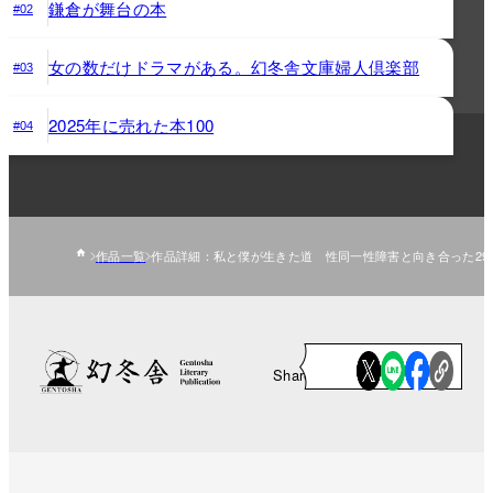
鎌倉が舞台の本
#02
女の数だけドラマがある。幻冬舎文庫婦人倶楽部
#03
2025年に売れた本100
#04
作品一覧
作品詳細：私と僕が生きた道 性同一性障害と向き合った29
Share