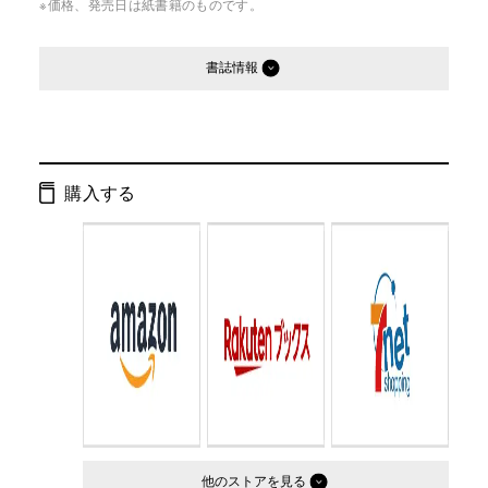
※価格、発売日は紙書籍のものです。
書誌情報
発行形態：
単行本
ページ数：
160ページ
購入する
ISBN：
9784344017771
Cコード：
0095
判型：
四六判
他のストア