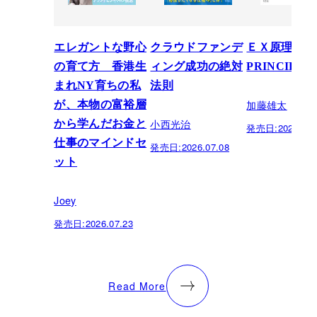
エレガントな野心
クラウドファンデ
ＥＸ原理―T
の育て方 香港生
ィング成功の絶対
PRINCIPLE
まれNY育ちの私
法則
加藤雄太
が、本物の富裕層
小西光治
から学んだお金と
発売日:
2026.06.
仕事のマインドセ
発売日:
2026.07.08
ット
Joey
発売日:
2026.07.23
Read More