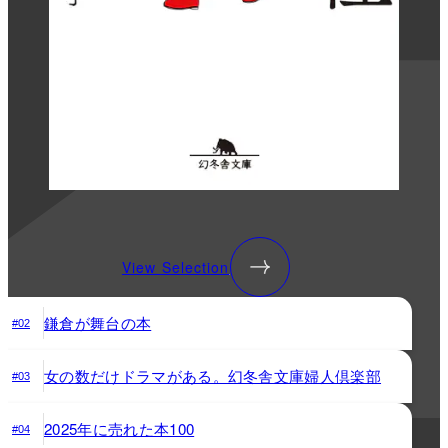
View Selection
鎌倉が舞台の本
#02
女の数だけドラマがある。幻冬舎文庫婦人倶楽部
#03
2025年に売れた本100
#04