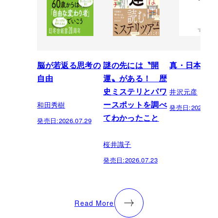
脳が若返る思考の
謎の先には〝開
真・日本の歴
自由
運〟がある！ 歴
井沢元彦
史ミステリとパワ
和田秀樹
ースポットを調べ
発売日:
2026.07.
てわかったこと
発売日:
2026.07.29
桜井識子
発売日:
2026.07.23
Read More