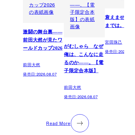
衰えません、
までは。
激闘の舞台裏――
前田大然が見たワ
宮田珠己
がむしゃら なぜ
ールドカップ2026
発売日:
2026.07.
俺は、こんなに走
るのか——。【電
前田大然
子限定合本版】
発売日:
2026.08.07
前田大然
発売日:
2026.08.07
Read More