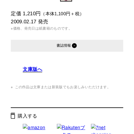
定価 1,210円
（本体1,100円＋税）
2009.02.17
発売
※価格、発売日は紙書籍のものです。
書誌情報
発行形態：
単行本
文庫版へ
ページ数：
224ページ
ISBN：
9784344016224
この作品は文庫または新装版でもお楽しみいただけます。
Cコード：
0095
判型：
B6判変型
購入する