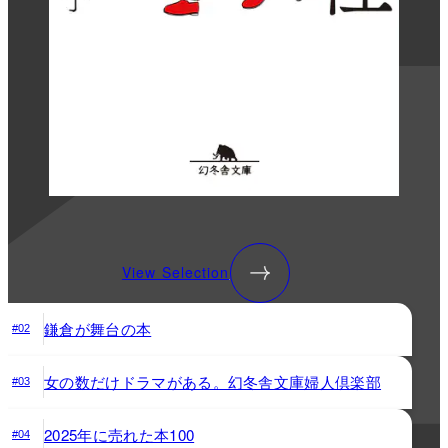
View Selection
鎌倉が舞台の本
#02
女の数だけドラマがある。幻冬舎文庫婦人倶楽部
#03
2025年に売れた本100
#04