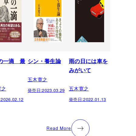
の一滴 最
シン・養生論
雨の日には車を
みがいて
五木寛之
寛之
五木寛之
発売日:
2023.03.29
:
2026.02.12
発売日:
2022.01.13
Read More