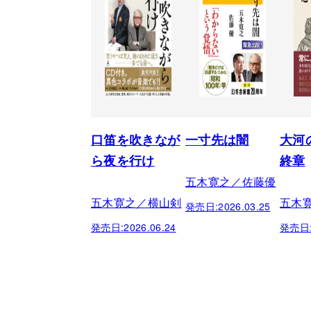
口笛を吹きなが
一寸先は闇
大河
ら夜を行け
終章
五木寛之／佐藤優
五木寛之／横山剣
五木
発売日:
2026.03.25
発売日:
2026.06.24
発売日