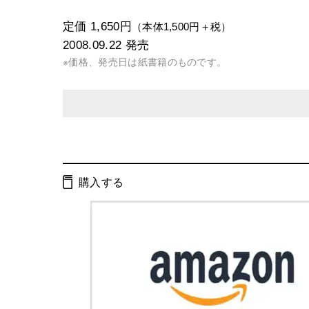
定価 1,650円
（本体1,500円＋税）
2008.09.22
発売
※価格、発売日は紙書籍のものです。
発行形態：
単行本
電子書籍
購入する
ページ数：
340ページ
ISBN：
9784344015555
Cコード：
0095
判型：
四六判