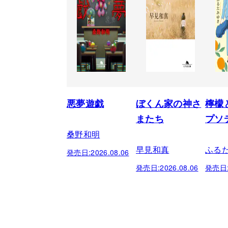
悪夢遊戯
ぼくん家の神さ
檸檬
またち
プソ
桑野和明
早見和真
ふる
発売日:
2026.08.06
発売日:
2026.08.06
発売日