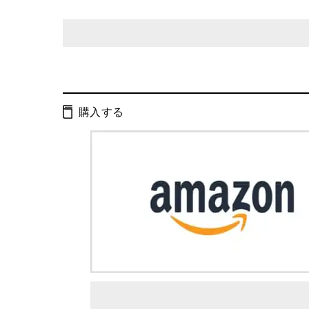
発行形態：
単行本
ページ数：
384ページ
購入する
ISBN：
9784344015432
Cコード：
0093
判型：
四六判